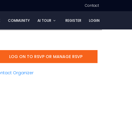
Contact
E
COMMUNITY
AI TOUR
REGISTER
LOGIN
LOG ON TO RSVP OR MANAGE RSVP
ntact Organizer