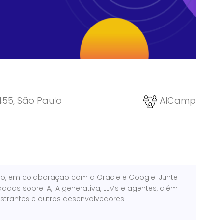
455, São Paulo
AICamp
lo, em colaboração com a Oracle e Google. Junte-
adas sobre IA, IA generativa, LLMs e agentes, além
strantes e outros desenvolvedores.