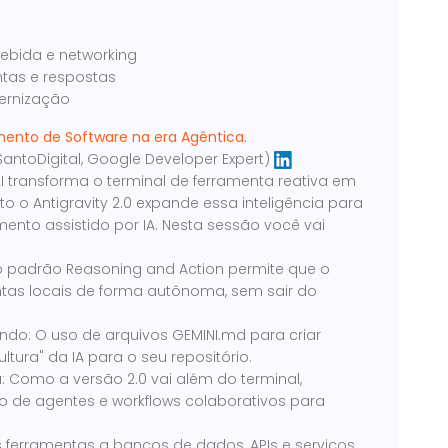
ebida e networking
ntas e respostas
ternização
vimento de Software na era Agêntica.
SantoDigital, Google Developer Expert)
LI transforma o terminal de ferramenta reativa em
o Antigravity 2.0 expande essa inteligência para
nto assistido por IA. Nesta sessão você vai
o o padrão Reasoning and Action permite que o
tas locais de forma autônoma, sem sair do
undo: O uso de arquivos GEMINI.md para criar
ltura" da IA para o seu repositório.
a: Como a versão 2.0 vai além do terminal,
ão de agentes e workflows colaborativos para
ferramentas a bancos de dados, APIs e serviços