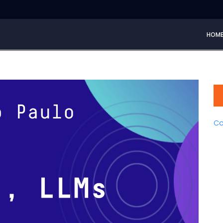
HOM
Co