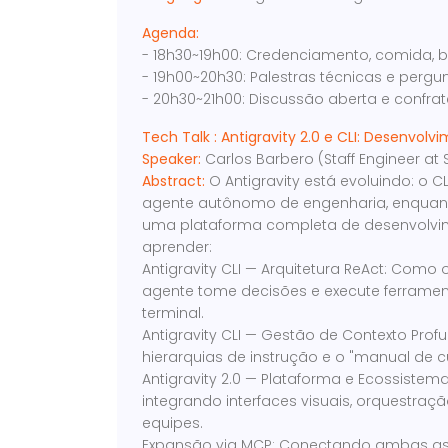
Agenda:
- 18h30~19h00: Credenciamento, comida, b
- 19h00~20h30: Palestras técnicas e pergu
- 20h30~21h00: Discussão aberta e confra
Tech Talk : Antigravity 2.0 e CLI: Desenvol
Speaker:
Carlos Barbero (Staff Engineer at 
Abstract:
O Antigravity está evoluindo: o C
agente autônomo de engenharia, enquanto 
uma plataforma completa de desenvolvime
aprender:
Antigravity CLI — Arquitetura ReAct: Com
agente tome decisões e execute ferramen
terminal.
Antigravity CLI — Gestão de Contexto Prof
hierarquias de instrução e o "manual de cu
Antigravity 2.0 — Plataforma e Ecossistem
integrando interfaces visuais, orquestraç
equipes.
Expansão via MCP: Conectando ambas as 